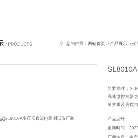
示
您的位置：
网站首页
>
产品展示
>
变
/ PRODUCTS
SL80
简要描述：SL
高速微控制器为
量效果及高度
性好，抗干扰能
产品型号：
重量轻、便于携
更新时间：2023-
直流电阻测试仪
厂商性质：生产