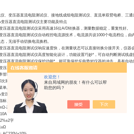
试仪、变压器直流电阻测试仪、接地线成组电阻测试仪、直流单双臂电桥、三通
10A变压器直流电阻测试仪主要功能及特点
10A变压器直流电阻测试仪采用高速16位A/D转换器，测量数据稳定，重复性好。
10A变压器直流电阻测试仪自动程控电流源技术，电流源共设1000个电流档位
状态，无须手动切换电流换档。
10A变压器直流电阻测试仪响应速度快，在测量状态可以直接转换分接开关，仪
10A变压器直流电阻测试仪高度智能化设计，功能设置巧妙*，可自动判断测试线
10A变压器直流电阻测试仪保护功能*，能可靠保护反电势对仪器的冲击，具有自
10A变压器直流电阻测试仪可显示测量电流和测量时间。
功率管理技术，可有效减轻仪器内部发热。
欢迎您！
20次测量数据，掉电不丢失。
来自局域网的朋友！有什么可以帮
字菜单及操作提示，直观方便。
助您的吗？
10A变压器直流电阻测试仪主要技指标
指标见下表：
Ω-2KΩ
10A
2%±2字
uΩ
AC220V±10%