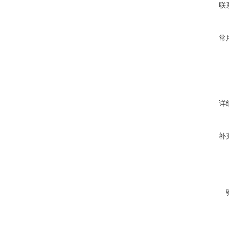
联
常
详
补