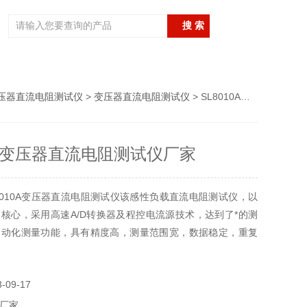
压器直流电阻测试仪
>
变压器直流电阻测试仪
> SL8010A变压器直流电阻测试仪厂家
10A变压器直流电阻测试仪厂家
8010A变压器直流电阻测试仪该感性负载直流电阻测试仪，以
核心，采用高速A/D转换器及程控电流源技术，达到了*的测
自动化测量功能，具有精度高，测量范围宽，数据稳定，重复
力强，保护功能*。充放电速度快等特点。该仪器。体积小、
带，是变压器直流电阻测试的新一代产品。SL8010A变压器
09-17
厂家
厂家