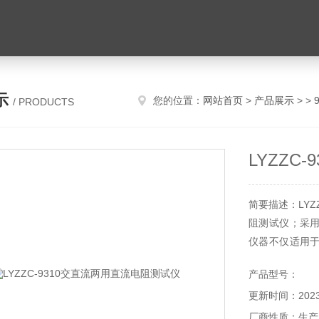
示
您的位置：
网站首页
>
产品展示
> >
/ PRODUCTS
LYZZC
简要描述：LY
阻测试仪；采
仪器不仅适用
还适用于线材
产品型号：
晶合金变压器
更新时间：2023-
流提升至10A
厂商性质：生产