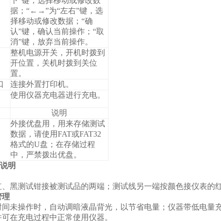
下”键，选择移动或修改数
据；“←→”为“左右”键，选
择移动或修改数据；“确
认”键，确认当前操作；“取
消”键，放弃当前操作。
整机电源开关，开机时拨到
开位置，关机时拨到关位
置。
口
连接外置打印机。
使用仪器充电器进行充电。
说明
外接优盘用，用来存储测试
数据，请使用FAT或FAT32
格式的U盘；在存储过程
中，严禁拨出优盘。
用说明
红、黑测试钳接被测试品的两端；测试线另一端按颜色接仪表的
管理
时间未操作时，自动调暗液晶背光，以节省电量；仪器带低电量
并可在充电过程中正常使用仪器。