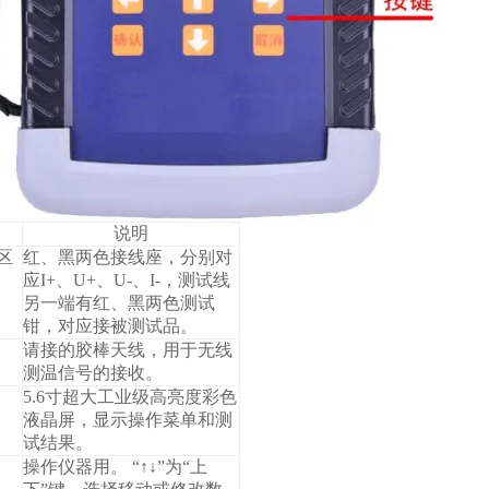
说明
区
红、黑两色接线座，分别对
应I+、U+、U-、I-，测试线
另一端有红、黑两色测试
钳，对应接被测试品。
请接的胶棒天线，用于无线
测温信号的接收。
5.6寸超大工业级高亮度彩色
液晶屏，显示操作菜单和测
试结果。
操作仪器用。 “↑↓”为“上