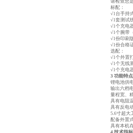
请检查您
标配：
√1台手持
√1套测试
√1个充电器
√1个腕带
√1份印刷
√1份合格
选配：
√1个外置
√1个无线
√1个充电器
3 功能特点
锂电池供
输出六档电
量程宽、精
具有电阻
具有反电
5.6寸超
配备外置
具有本机
4 技术指标