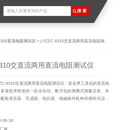
9310直流电阻测试仪
> LYZZC-9310交直流两用直流电阻测试仪
-9310交直流两用直流电阻测试仪
ZZC-9310交直流两用直流电阻测试仪：是业界工具化的直流电
用多项技术研发的一款全自动、数字化的便携式测量仪表。本
于配电变压器、互感器、电抗器、电磁操作机构等感性试品，
、开关触点、继电器触点等阻性试品的测量。干式变压器、非
，由于低压线圈采用铜箔绕制，电阻值极低，对此本仪器将电
09-18
，解决了低值电阻测量的难题。
厂家