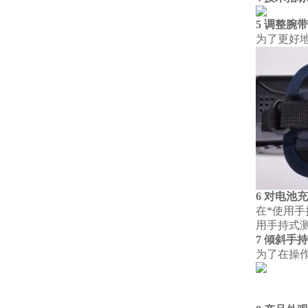
5 调整腕带
为了更好
6 对电池
在*使用
用手持式
7 倾斜手
为了在操
并