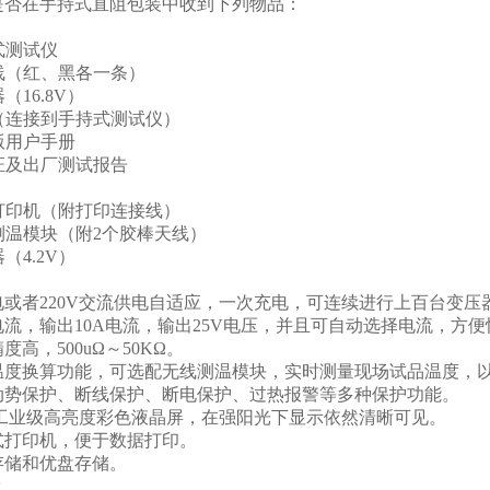
是否在手持式直阻包装中收到下列物品：
式测试仪
线（红、黑各一条）
（16.8V）
（连接到手持式测试仪）
版用户手册
证及出厂测试报告
打印机（附打印连接线）
测温模块（附2个胶棒天线）
（4.2V）
电或者220V交流供电自适应，一次充电，可连续进行上百台变
流，输出10A电流，输出25V电压，并且可自动选择电流，方便
度高，500uΩ～50KΩ。
温度换算功能，可选配无线测温模块，实时测量现场试品温度，
动势保护、断线保护、断电保护、过热报警等多种保护功能。
大工业级高亮度彩色液晶屏，在强阳光下显示依然清晰可见。
式打印机，便于数据打印。
存储和优盘存储。