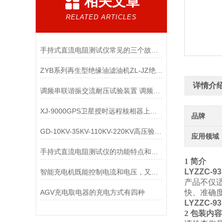
相关文章
RELATED ARTICLES
手持式直流电阻测试仪常见的三个故障及解决方法
ZYB系列再生型绝缘油滤油机ZL-JZ绝缘油脱色滤油装置
详情介
调频串联谐振交流耐压试验装置 调频串联谐振交流耐压试验设备
XJ-9000GPS卫星授时远程核相器上海徐吉制造
品牌
GD-10KV-35KV-110KV-220KV高压验电器
应用领域
手持式直流电阻测试仪的功能特点和注意事项
1 简介
LYZZC
智能充电机既能控制电流和电压，又能控制温度和时间
产品不仅
AGV充电取电器的充电方式有四种
快、准确
LYZZC
2 包装内容