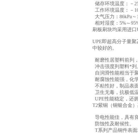
储存环境温度：－25
工作环境温度：－10
大气压力：86kPa～1
相对湿度：5%～95
刷板刷块均采用进口U
UPE即超高分子量
中较好的。
耐磨性居塑料前列，
冲击强度列塑料*列
自润滑性能相当于
耐腐蚀性能强，化
不粘性好，制品表面
卫生无毒，抗极低温
UPE性能稳定，还
T2紫铜（铜银合金
导电性能佳，具有
防蚀性及耐候性。
T系列产品铜件表面