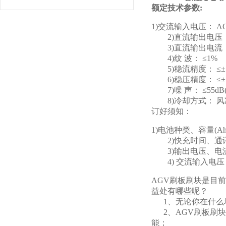
额定技术参数:
1)交流输入电压： AC22
2)直流输出电压： D
3)直流输出电流： D
4)纹 波： ≤1%
5)稳流精度： ≤±
6)稳压精度： ≤±
7)噪 声： ≤55d
8)冷却方式： 风
订好须知：
1)电池种类、容量(A
2)快充时间、通
3)输出电压、电
4) 交流输入电压
AGV刷板刷块是目
益处有哪些呢？
1、无论你在什么
2、AGV刷板刷块
能；