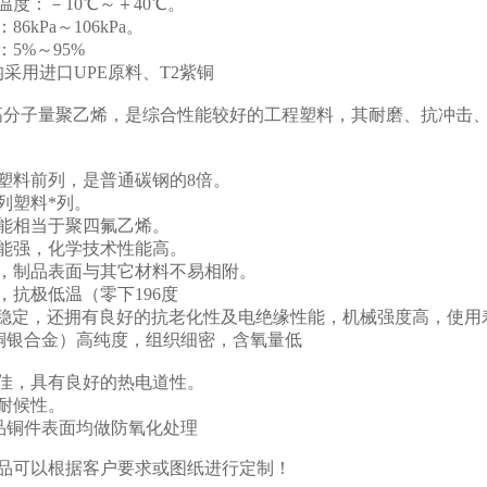
度：－10℃～＋40℃。
6kPa～106kPa。
5%～95%
采用进口UPE原料、T2紫铜
超高分子量聚乙烯，是综合性能较好的工程塑料，其耐磨、抗冲击
。
塑料前列，是普通碳钢的8倍。
列塑料*列。
能相当于聚四氟乙烯。
能强，化学技术性能高。
，制品表面与其它材料不易相附。
抗极低温（零下196度
能稳定，还拥有良好的抗老化性及电绝缘性能，机械强度高，使用
（铜银合金）高纯度，组织细密，含氧量低
佳，具有良好的热电道性。
耐候性。
品铜件表面均做防氧化处理
品可以根据客户要求或图纸进行定制！