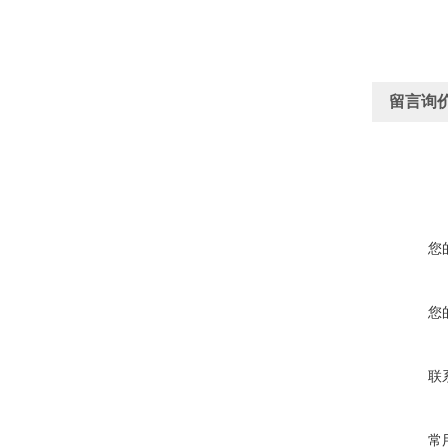
留言询
您
您
联
常