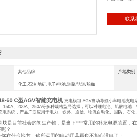
联系
绍
其他品牌
产地类别
化工,石油,地矿,电子/电池,道路/轨道/船舶
-48-60 C型AGV智能充电机
充电模组 AGV自动导航小车电池充电系
0A、150A、200A、250A等多种规格型号选择，可以对锂电池、铅酸
充电系统，产品广泛应用于电力、铁路、通信、物流自动化、国防、石化
刷块是目前社会的初生产物，是当下***常用的补充电源装置，
些呢？
你在什么地方，你所运用的电动用具再也不担心没电了；