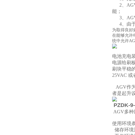
2、AG
能；
3、AG
4、由于
为取得良好
在能够允许
统中允许A
电池充电
电源给刷
刷块平稳的
25VAC
AGV作
者是起升
PZDK-
AGV多
使用环境
储存环境温