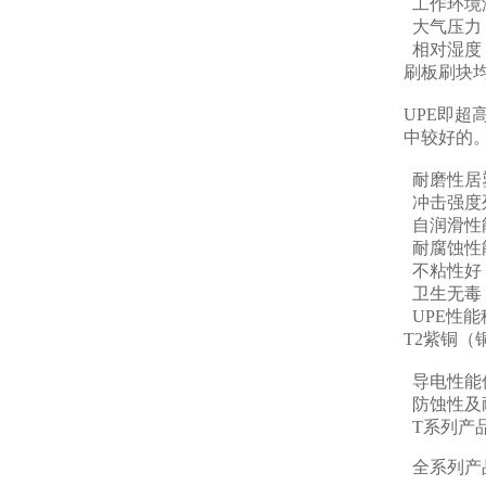
工作环境温
大气压力：8
相对湿度：
刷板刷块均
UPE即
中较好的
耐磨性居
冲击强度
自润滑性
耐腐蚀性
不粘性好
卫生无毒，
UPE性
T2紫铜
导电性能
防蚀性及
T系列产
全系列产