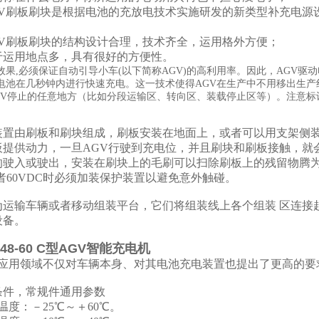
V刷板刷块是根据电池的充放电技术实施研发的新类型补充电源
V刷板刷块的结构设计合理，技术齐全，运用格外方便；
运用地点多，具有很好的方便性。
效果,必须保证自动引导小车(以下简称AGV)的高利用率。因此，AGV
电池在几秒钟内进行快速充电。这一技术使得AGV在生产中不用移出生
GV停止的任意地方（比如分段运输区、转向区、装载停止区等）。注意标
装置由刷板和刷块组成，刷板安装在地面上，或者可以用支架侧装
板提供动力，一旦AGV行驶到充电位，并且刷块和刷板接触，就会
驶入或驶出，安装在刷块上的毛刷可以扫除刷板上的残留物腾为电
 或者60VDC时必须加装保护装置以避免意外触碰。
为运输车辆或者移动组装平台，它们将组装线上各个组装 区连接
设备。
9-48-60 C型AGV智能充电机
种应用领域不仅对车辆本身、对其电池充电装置也提出了更高的要
条件，常规件通用参数
度：－25℃～＋60℃。