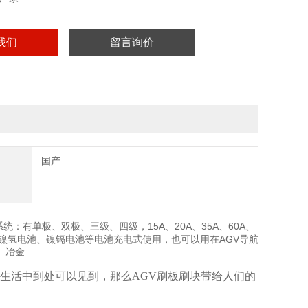
我们
留言询价
国产
统：有单极、双极、三级、四级，15A、20A、35A、60A、
电池、镍氢电池、镍镉电池等电池充电式使用，也可以用在AGV导航
、冶金
在生活中到处可以见到，那么AGV刷板刷块带给人们的