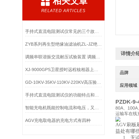
相关文章
RELATED ARTICLES
手持式直流电阻测试仪常见的三个故障及解决方法
ZYB系列再生型绝缘油滤油机ZL-JZ绝缘油脱色滤油装置
详情介
调频串联谐振交流耐压试验装置 调频串联谐振交流耐压试验设备
XJ-9000GPS卫星授时远程核相器上海徐吉制造
品牌
GD-10KV-35KV-110KV-220KV高压验电器
应用领域
手持式直流电阻测试仪的功能特点和注意事项
PZDK-9
智能充电机既能控制电流和电压，又能控制温度和时间
80A、10
运输车在线
AGV充电取电器的充电方式有四种
AGV刷板
益处有哪
1、无论