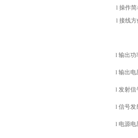
l
操作简
l
接线方
l
输出功
l
输出电
l
发射信
l
信号发
l
电源电