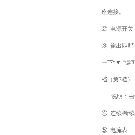
座连接。
②
电源开关
③
输出匹配
一下“
▼
"键
档（第7档
说明：由
④
连续
/断
⑤
电流表