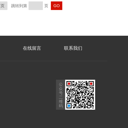
末页
跳转到第
页
在线留言
联系我们
公
众
号
二
维
码