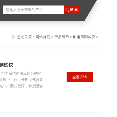
您的位置：
网站首页
>
产品展示
>
耐电压测试仪
>
力测试仪
由于电力系统使用应用范围的
查看详情
环境中工作，长期受气候条
电气方面的故障，特别是触
导致发热，触头压力弹簧因
性循环，最终烧坏触头酿成