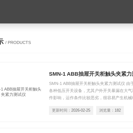
示
/ PRODUCTS
SMN-1 ABB抽屉开关柜触头夹紧
SMN-1 ABB抽屉开关柜触头夹紧力测试仪 
各种低压开关设备，尤其户外开关暴漏在大气
件影响，运作条件比较恶劣，很容易产生机械
头接触部分受气体的侵蚀，会产生接触不良而
更新时间：
2026-02-25
浏览量：
182
发热而退火使压力降低，导致触头发热形成恶
事故。