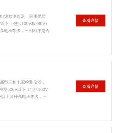
相电源检测仪器，采用优质
查看详情
下（包括100V和380V）
种高电压等级，三相相序是否
量轻、使用简单、携带方便
的新型三相电源检测仪器，
查看详情
500V以下（包括100V
KV以上各种高电压等级，三
体积小、重量轻、使用简
电厂、工矿企业以及科研部
相序检测和野外电工作业