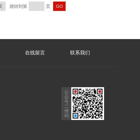
页
跳转到第
页
在线留言
联系我们
公
众
号
二
维
码