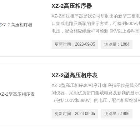
XZ-2高压相序器
XZ-2高压相序器是我公司研制出的新型三相
口集成电路及新颖的显示方式，可检测500V以下
电压，配合相应绝缘杆可检测 6KV以上各种
（A，B，C）相顺序。它具有体积小、重量
更新时间：
2023-09-05
浏览量：
1884
点。广泛应用于变电站、发电厂、工矿企业以
站、电工维修部门进行电压相序检测和野外电
XZ-2型高压相序表
XZ-2型高压相序表/相序计/相序指示仪是我
测仪器，采用优质进口集成电路及新颖的显示方
（包括100V和380V）的电压，配合相应绝缘
压等级，三相相序是否按 （A，B，C）相顺
更新时间：
2023-09-05
浏览量：
1896
轻、使用简单、携带方便等特点。