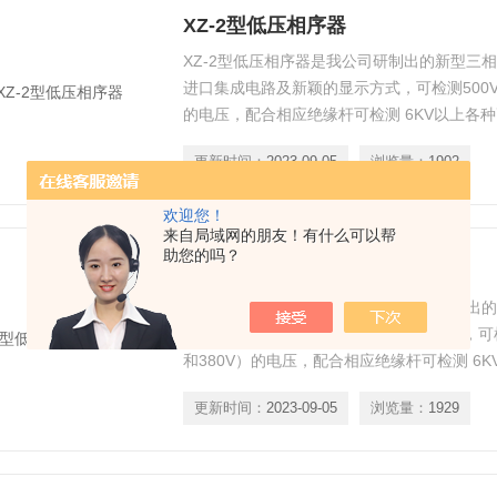
XZ-2型低压相序器
XZ-2型低压相序器是我公司研制出的新型三
进口集成电路及新颖的显示方式，可检测500V以
的电压，配合相应绝缘杆可检测 6KV以上各
按 （A，B，C）相顺序。它具有体积小、重
更新时间：
2023-09-05
浏览量：
1902
等特点。
欢迎您！
来自局域网的朋友！有什么可以帮
助您的吗？
XZ-2型低压相序器上海徐吉
XZ-2型低压相序器上海徐吉是我公司研制出
采用优质进口集成电路及新颖的显示方式，可检测
和380V）的电压，配合相应绝缘杆可检测 6
相相序是否按 （A，B，C）相顺序。它具有
更新时间：
2023-09-05
浏览量：
1929
单、携带方便等特点。广泛应用于变电站、发
门、实验室、检测站、电工维修部门进行电压
等。