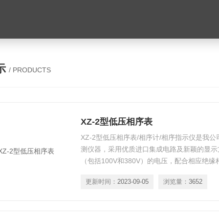
示
/ PRODUCTS
XZ-2型低压相序表
XZ-2型低压相序表/相序计/相序指示仪是我
测仪器，采用优质进口集成电路及新颖的显示方
（包括100V和380V）的电压，配合相应绝缘
压等级，三相相序是否按 （A，B，C）相顺
更新时间：
2023-09-05
浏览量：
3652
轻、使用简单、携带方便等特点。