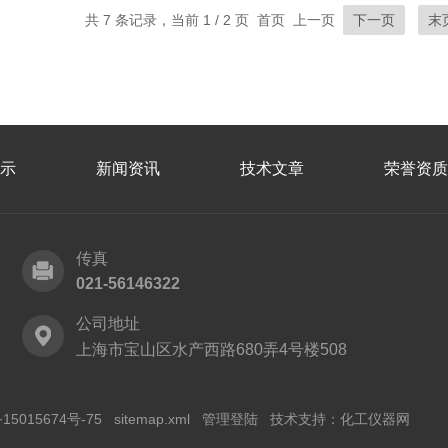
共 7 条记录，当前 1 / 2 页 首页 上一页
下一页
末
示
新闻资讯
技术文章
荣誉资质
传真
021-56146322
公司地址
上海市宝山区水产西路680弄4号楼508
15015674号-75
sitemap.xml
管理登陆
技术支持：
化工仪器网