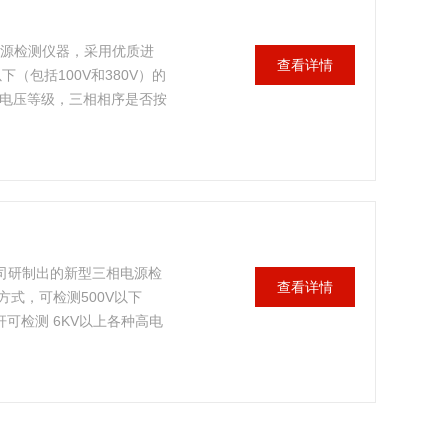
电源检测仪器，采用优质进
查看详情
（包括100V和380V）的
高电压等级，三相相序是否按
轻、使用简单、携带方便等特
及科研部门、实验室、检测
工作业等。
公司研制出的新型三相电源检
查看详情
式，可检测500V以下
杆可检测 6KV以上各种高电
序。它具有体积小、重量