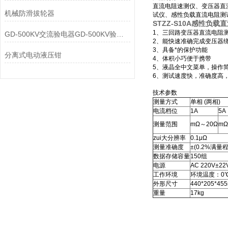
直流电阻速测仪、变压器直
机械防滑拔轮器
试仪、感性负载直流电阻测
STZZ-S10A感性负
1、三回路变压器直流电阻
GD-500KV交流验电器GD-500KV验电器
2、能快速准确完成变压器
3、具备*的保护功能
分离式电动液压钳
4、体积小巧便于携带
5、液晶全中文菜单，操作
6、测试速度快，准确度高
技术参数
测量方式
单相 (两相)
电流档位
1A
5A
测量范围
mΩ～20Ω
mΩ
zui大分辨率
0.1μΩ
测量准确度
±(0.2%满量
数据存储容量
150组
电源
AC 220V±22
工作环境
环境温度：0℃
外形尺寸
440*205*45
重量
17kg