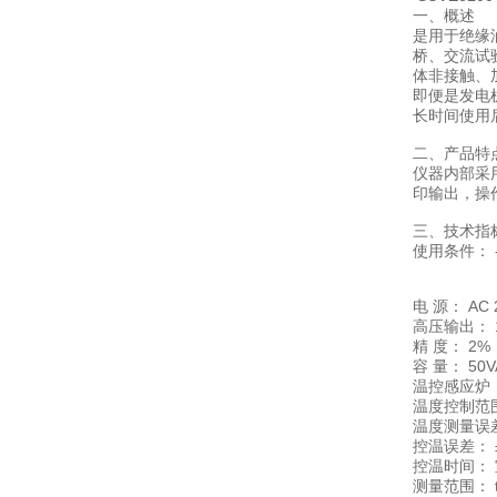
一、概述
是用于绝缘
桥、交流试
体非接触、
即便是发电
长时间使用
二、产品特
仪器内部采
印输出，操
三、技术指
使用条件： -
电 源： AC
高压输出： 1
精 度： 2%
容 量： 50
温控感应炉：
温度控制范围
温度测量误差
控温误差： 
控温时间： 室
测量范围： t