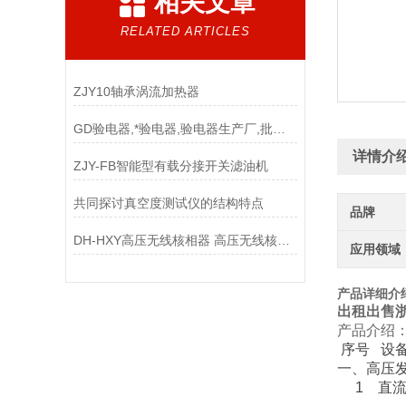
相关文章
RELATED ARTICLES
ZJY10轴承涡流加热器
GD验电器,*验电器,验电器生产厂,批发验电器
详情介
ZJY-FB智能型有载分接开关滤油机
共同探讨真空度测试仪的结构特点
品牌
DH-HXY高压无线核相器 高压无线核相仪*
应用领域
产品详细介
出租出售
产品介绍
序号 
一、高压
1 直流高