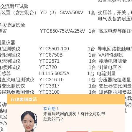
直流参考电压和直流泄漏
交流耐压试验
含控制台） YD（J）-5kVA/50kV 1套 变压器，开关，
气设备的耐压试
串联谐振试验
 YTC850-75kVA/25kV 1台 高压电缆等耐压
测量仪器
电阻测试仪 YTC5501-100 1台 导电回路接触电
特性测试仪 YTC8750B 1台 VA特性测试
电阻测试仪 YTC2571 1台 接地电阻测量
容电感测试仪 YTC720 1台 测量电容器
互感器 HL115-600/5A 1台 电流测量
器直流电阻测试仪 YTC316-10 1台 变压器绕组测量
器变比测试仪 YTC3317 1台 变压器变比测量
器损耗参数测量仪 YTC3100 1台 短路阻抗和负载
载电流和空载损耗
器动特性测试仪 YTC3980 1台 高压开关机械动
欢迎您！
相继电保护测试仪 YTC401 1台 继电保护测量
来自局域网的朋友！有什么可以帮
电流发生器 YTCDG-500A 1台 升流检查
助您的吗？
器放电计数器
仪 YTC605 1台 避雷器