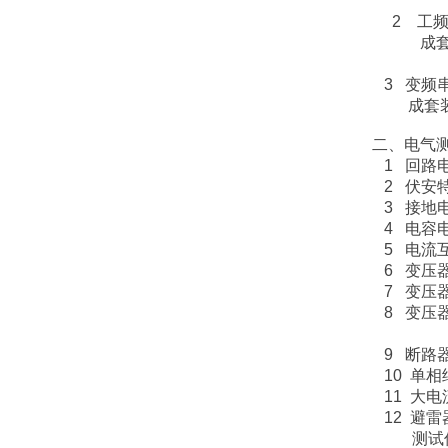
器
2 工频
成套装置（
电
3 变频
成套装置
二、电气
1 回路
2 伏安
3 接地
4 电
5 电流
6 变压
7 变压
8 变压
空
9 断路
10 单
11 大
12 避雷
测试