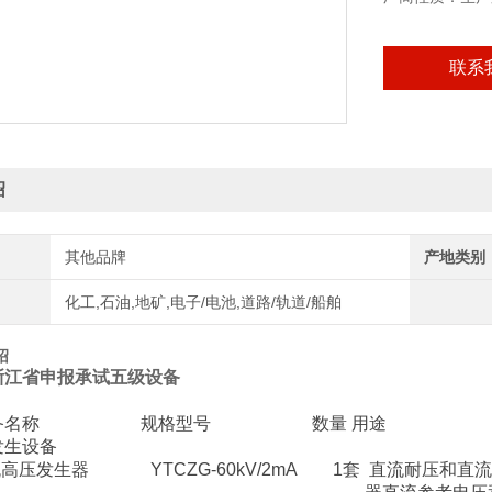
联系
绍
其他品牌
产地类别
化工,石油,地矿,电子/电池,道路/轨道/船舶
绍
浙江省申报承试五级设备
：
设备名称 规格型号 数量 用途
发生设备
压发生器 YTCZG-60kV/2mA 1套 直流耐压和直