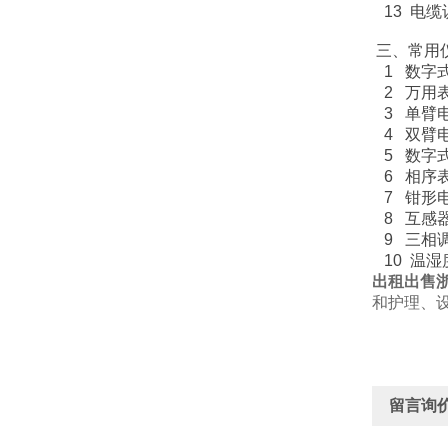
13 
三、常用
1 数
2 
3 单
4 双
5 数字
6 相
7 钳
8 互感
9 三相
10 
出租出售
和护理、
留言询