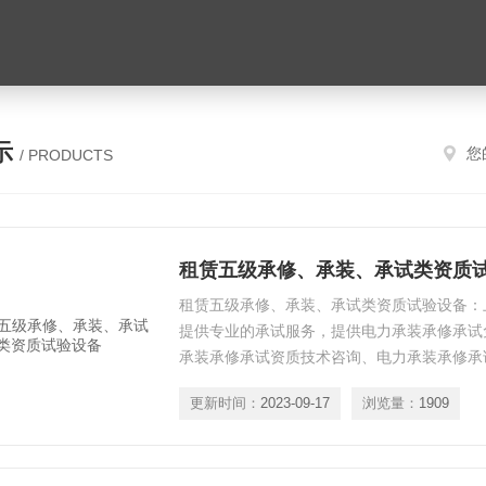
示
您
/ PRODUCTS
租赁五级承修、承装、承试类资质
租赁五级承修、承装、承试类资质试验设备：
提供专业的承试服务，提供电力承装承修承试
承装承修承试资质技术咨询、电力承装承修承
承装承修承试资质电力试验设备升级、电力承
更新时间：
2023-09-17
浏览量：
1909
训等*服务。我司提供的所有承试设备，三年
忧。