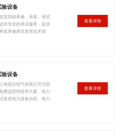
试验设备
租赁四级承修、承装、承试
查看详情
提供专业的承试服务，提供
承装承修承试资质技术咨
力承装承修承试资质电力试
培训等*服务。我司提供的
无忧。
试验设备
上海徐吉电气有限公司为您
查看详情
免费选型和技术方案、电力
试资质电力设备供应、电力
装承修承试资质试验人员培
质保终身保修，让您售后无