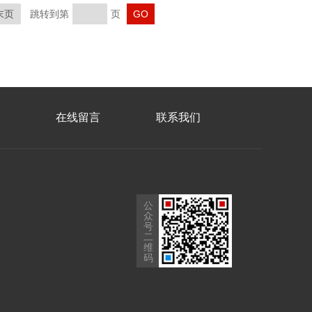
末页
跳转到第
页
在线留言
联系我们
公
众
号
二
维
码