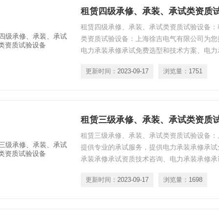
租赁四级承修、承装、承试类资质
租赁四级承修、承装、承试类资质试验设备：
类资质试验设备：上海徐吉电气有限公司为您
电力承装承修承试免费选型和技术方案、电力
询、电力承装承修承试资质电力设备供应、电
更新时间：
2023-09-17
浏览量：
1751
验设备升级、电力承装承修承试资质试验人员
所有承试设备，三年质保终身保修，让您售后
租赁三级承修、承装、承试类资质
租赁三级承修、承装、承试类资质试验设备：
提供专业的承试服务，提供电力承装承修承试
承装承修承试资质技术咨询、电力承装承修承
承装承修承试资质电力试验设备升级、电力承
更新时间：
2023-09-17
浏览量：
1698
训等*服务。我司提供的所有承试设备，三年
忧。