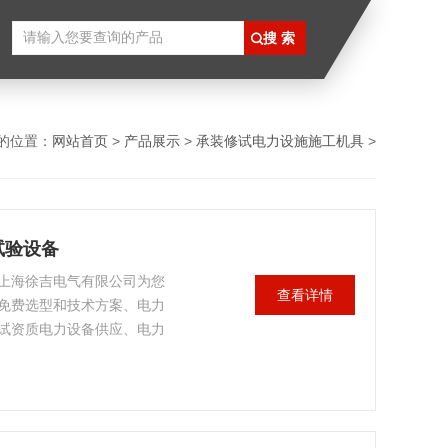
的位置：
网站首页
>
产品展示
>
承装修试电力设施施工机具
>
试验设备
上海徐吉电气有限公司为您
查看详情
免费选型和技术方案、电力
试资质电力设备供应、电力
装承修承试资质试验人员培
质保终身保修，让您售后无