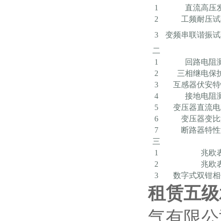
1
直流高压
2
工频耐压试
3
变频串联谐振试
二
1
回路电阻
2
三相继电保
3
互感器伏安特
4
接地电阻
5
变压器直流电
6
变压器变比
7
断路器特性
三
1
兆欧
2
兆欧
3
数字式双钳相
租赁五级
气有限公