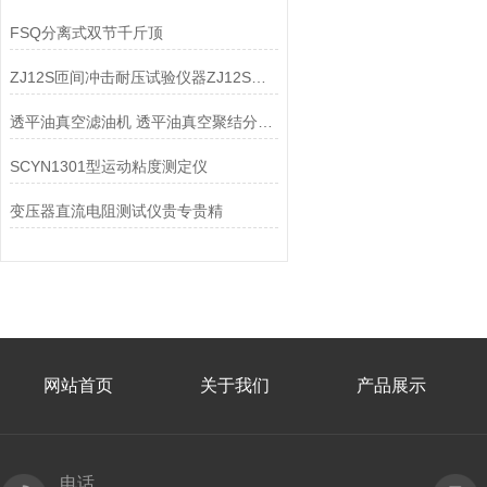
FSQ分离式双节千斤顶
ZJ12S匝间冲击耐压试验仪器ZJ12S匝间冲击耐压试验仪器
透平油真空滤油机 透平油真空聚结分离式滤油机 透平油滤油机
SCYN1301型运动粘度测定仪
变压器直流电阻测试仪贵专贵精
网站首页
关于我们
产品展示
电话