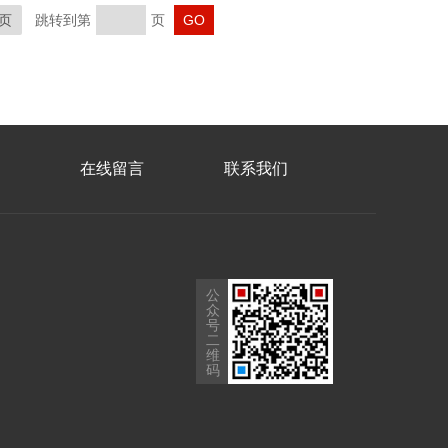
页
跳转到第
页
在线留言
联系我们
公
众
号
二
维
码