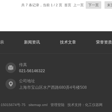
共 7 条记录，当前 1 / 2 页 首页 上一页
下一页
末
示
新闻资讯
技术文章
荣誉资质
传真
021-56146322
公司地址
上海市宝山区水产西路680弄4号楼508
15015674号-75
sitemap.xml
管理登陆
技术支持：
化工仪器网