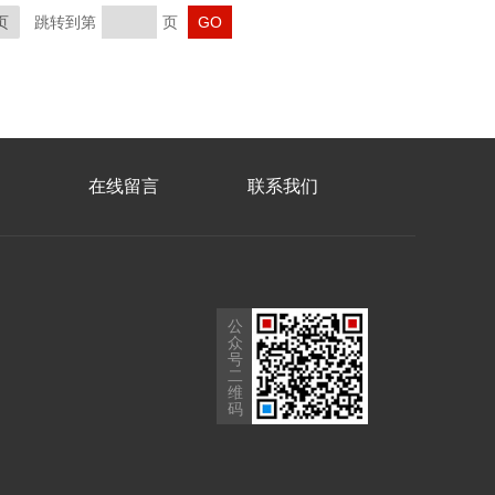
页
跳转到第
页
在线留言
联系我们
公
众
号
二
维
码