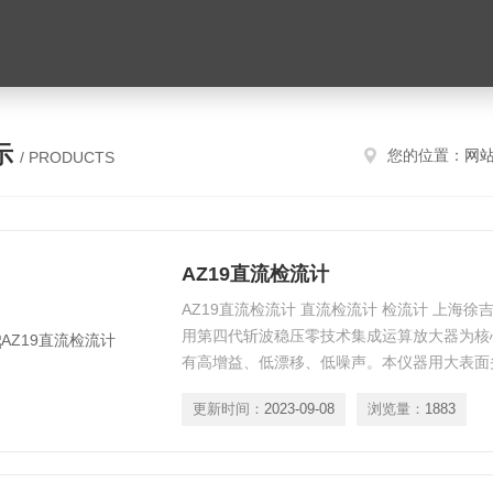
示
您的位置：
网
/ PRODUCTS
AZ19直流检流计
AZ19直流检流计 直流检流计 检流计 上海徐
用第四代斩波稳压零技术集成运算放大器为核
有高增益、低漂移、低噪声。本仪器用大表面
更新时间：
2023-09-08
浏览量：
1883