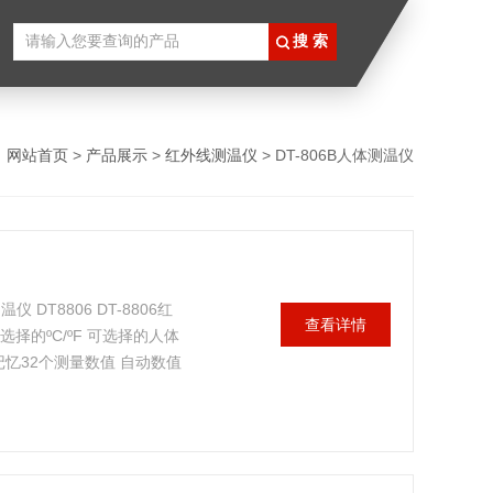
：
网站首页
>
产品展示
>
红外线测温仪
> DT-806B人体测温仪
T8806 DT-8806红
查看详情
择的ºC/ºF 可选择的人体
忆32个测量数值 自动数值
仪器