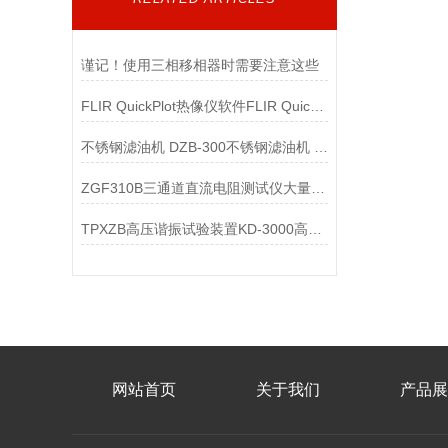
谨记！使用三相移相器时需要注意这些
FLIR QuickPlot热像仪软件FLIR QuickPlot热像仪软件
不锈钢滤油机 DZB-300不锈钢滤油机 不锈钢抗燃油滤油机
ZGF310B三通道直流电阻测试仪大量供应
TPXZB高压谐振试验装置KD-3000高压谐振耐压试验装置
网站首页
关于我们
产品展