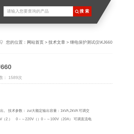
您的位置：
网站首页
>
技术文章
> 继电保护测试仪\KJ660
660
： 1589次
术参数： zui大额定输出容量：1kVA,2kVA 可调交
V（2.） 0－～220V（）0－～100V（20A） 可调直流电