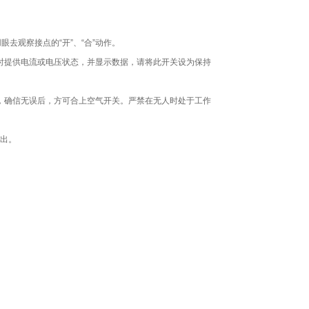
眼去观察接点的“开”、“合”动作。
当时提供电流或电压状态，并显示数据，请将此开关设为保持
 “位，确信无误后，方可合上空气开关。严禁在无人时处于工作
出。