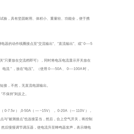
试验，具有坚固耐用、体积小、重量轻、功能全，便于携
动作线圈接点至“交流输出“、“直流输出”、或“ 0----5
“电压选择开关”只要放在交流档即可），同时将电压电流显示开关放在
在“电压”。（使用 0----50A 、 0----100A 时，
短接，不然，无直流电源输出。
“不保持”则反之。
v ） ,0-50A（ — ~15V） ， 0-20A （— 110V ），
闭触点与“被测接点”也连接妥当，然后，合上空气开关，将控制
声，然后慢慢调节调压器，使电流升至蜂鸣器发声，表示继电