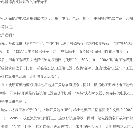
继电器综合实验装置的详细介绍
本机为保护继电器通用测试仪器，适用于电流、电压、时间、中间等继电器与跳、合闸
带等特点。
使用说明：
首先，将被试继电器的“常开”、“常闭”接点用连接线接至仪器的被测接点，同时将被试继电器的
0A 、 0----100A ”大电流输出端子（注：“交流输出、直流输出”同样可以输出电流。）
然后，用电压选择开关选择试验电压范围（使用“ 0----50A 、 0----100A ”时
试验要求的位子，比如：试验在交流电压继电器，应将“交流、直流”放在“交流”，“电压、电流 ” ，放
应外接标准电流表，此时与显示无关）。
如果：使用直流电源必须将电压选择开关放在直流楼，同时，根据电压要求将电压连线
“保持、不保持”开关是指被试继电器在动作以后，“保持”状态时仪器仍然保持供电状态，
校验电流继电器 ：
.首先，将调压器置于“ 0 “，控制开关选在“断”，输出电流可根据需要接在交流 0-100A （ 0-7.5
0- （— 220V ）或直流的输出端子上。连接好试验导线，同时，继电器的常开或常
开关置于“合“档，同时，秒表选择开关放在”常开、常闭“的相反位子，此时蜂鸣器无