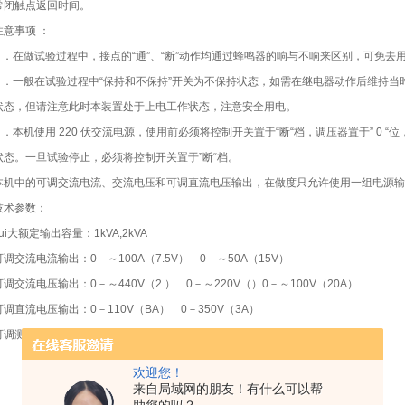
常闭触点返回时间。
注意事项 ：
1 ．在做试验过程中，接点的“通”、“断”动作均通过蜂鸣器的响与不响来区别，可免去用
2 ．一般在试验过程中“保持和不保持”开关为不保持状态，如需在继电器动作后维持
状态，但请注意此时本装置处于上电工作状态，注意安全用电。
3 ．本机使用 220 伏交流电源，使用前必须将控制开关置于“断“档，调压器置于” 0
状态。一旦试验停止，必须将控制开关置于”断“档。
本机中的可调交流电流、交流电压和可调直流电压输出，在做度只允许使用一组电源输
技术参数：
zui大额定输出容量：1kVA,2kVA
可调交流电流输出：0－～100A（7.5V） 0－～50A（15V）
可调交流电压输出：0－～440V（2.） 0－～220V（）0－～100V（20A）
可调直流电压输出：0－110V（BA） 0－350V（3A）
可调测试范围：0-19.999s
欢迎您！
来自局域网的朋友！有什么可以帮