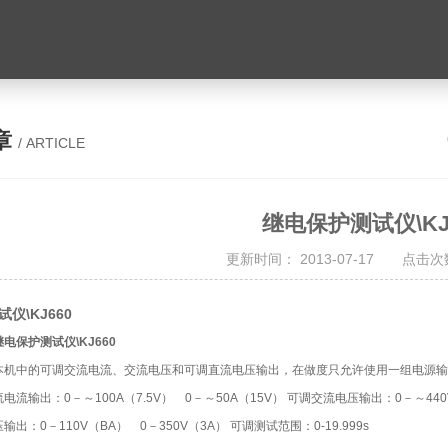
章
/ ARTICLE
继电保护测试仪\KJ
更新时间： 2013-07-17 点击次数
仪\KJ660
继电保护测试仪\KJ660
本机中的可调交流电流、交流电压和可调直流电压输出，在做度只允许使用一组电源输出。 技
流电流输出：0－～100A（7.5V） 0－～50A（15V） 可调交流电压输出：0－～440
压输出：0－110V（BA） 0－350V（3A） 可调测试范围：0-19.999s