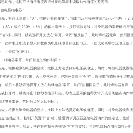
器已动作，这时可从电压电流表或外接电流表中读取动作电流的整定值。
2.验电压继电器：
先，将调压器置于“ 0 ”，控制开关选在“断”，输出电压可接在交流电压 0-440V （ 2. ）， 0
V （ 3A ）或 0-110V （ 8A ）的输出端子上，接好试验导线，将继电器的常开
于“合”档，同时，秒表选择开关放在“常开、常闭”相反位子，此时蜂鸣器无声，然后
作，这时电压电流表显示的数据为电压继电器的返回电压。（如试验所需交流电压低于 10V 
上，并外接*的表计）。
3 ．继电器常开、常闭触点的动作时间：
首先，根据被测继电器的要求，按以上方法选择好电压或电流，同时，将继电器线圈接
与“被测接点”连接起来，合上空气开关，控制开关置于“合”档，慢慢调节调压器至继电
电。然后：将秒表选择开关放在与继电器“常开、常闭”的相同位子，此时蜂鸣器有声，
合或打开时，秒表停止计数秒表指示灯亮，秒表上显示的值即为常开或常闭触点动作时
量继电器常开、常闭触点的返回时间 ：
首先，根据被测继电器的要求，按以上方法选择好电压或电流，同时，将继电器线圈接
接点”连接起来。控制开关置于“合”档，慢慢调节调压器至继电器动作的整定值，然后：
时蜂鸣器有声，然后，快速将控制开关朝“返”的方向旋转。当继电器触点闭合或打开