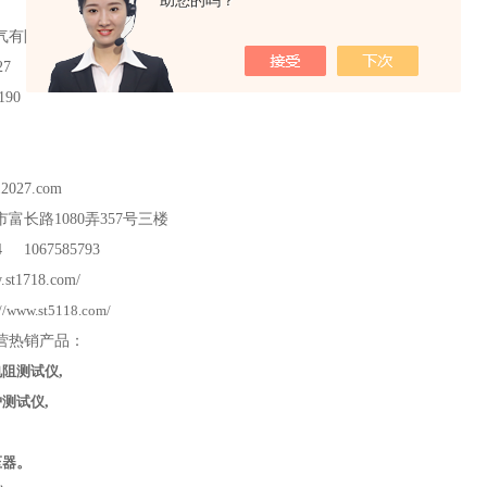
助您的吗？
气有限公司
27
90
12027.com
市富长路
1080
弄
357
号三楼
24 1067585793
.st1718.com/
://www.st5118.com/
营热销产品：
电阻测试仪
,
护测试仪
,
压器
。