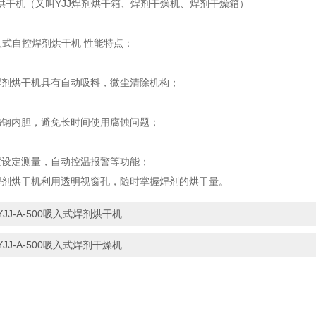
烘干机（又叫YJJ焊剂烘干箱、焊剂干燥机、焊剂干燥箱）
入式自控焊剂烘干机 性能特点：
焊剂烘干机具有自动吸料，微尘清除机构；
锈钢内胆，避免长时间使用腐蚀问题；
度设定测量，自动控温报警等功能；
焊剂烘干机利用透明视窗孔，随时掌握焊剂的烘干量。
YJJ-A-500吸入式焊剂烘干机
YJJ-A-500吸入式焊剂干燥机