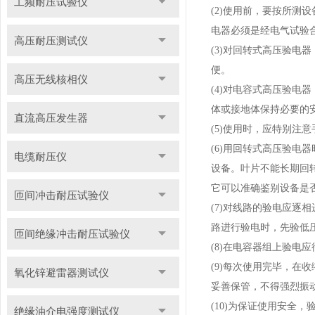
工频耐压试验仪
(2)
使用前，要按所测设
电器必须是经电气试
高压耐压测试仪
(3)
对回转式高压验电器
便。
高压无线核相仪
(4)
对电容式高压验电器
体或接地体保持必要的
直流高压发生器
(5)
使用时，应特别注意
(6)
用回转式高压验电器
电缆耐压仪
设备。叶片不能长期回
它可以准确鉴别设备
匝间冲击耐压试验仪
(7)
对线路的验电应逐相
路进行验电时，先验
匝间绝缘冲击耐压试验仪
(8)
在电容器组上验电
(9)
每次使用完毕，在收
氧化锌避雷器测试仪
妥善保管，不得强烈
(10)
为保证使用安全，
绝缘油介电强度测试仪