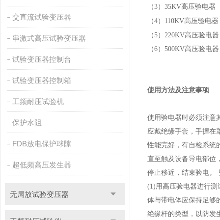
（3
）
35KV
高压验电器
交直流试验变压器
（4
）
110KV
高压验电
（5
）
220KV
高压验电
串激式高压试验变压器
（6
）
500KV
高压验电
试验变压器控制台
试验变压器控制箱
使用方法及注意事项
工频耐压试验机
使用验电器时必须注意
保护水阻
应戴绝缘手套，手握在
FDB放电保护球隙
性能完好，有自检系统
直至触及设备导电部位
超低频高压发生器
停止移近，结束验电。
(1)
用高压验电器进行测
无局放试验变压器
体与带电体应保持足够
绝缘杆的类型，以防